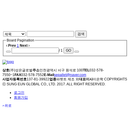
검색
Board Pagination
Prev
1
Next
/ 1
GO
상호
(주)성은글로벌
주소
인천광역시 서구 원석로 100
TEL
032-578-
7550~1
FAX
032-578-7552
E-Mail
sepallet@naver.com
사업자등록번호
137-81-39922
업종
파렛트 제조 외
대표이사
이은학
COPYRIGHTS
ⓒ SUNG EUN GLOBAL CO., LTD. 2017. ALL RIGHT RESERVED.
로그인
회원가입
위로