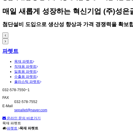
매일 새롭게 성장하는 혁신기업 (주)성은
첨단설비 도입으로 생산성 향상과 가격 경쟁력을 확보합
파렛트
목재 파렛트
적재용 파렛트
일회용 파렛트
수출용 파렛트
플라스틱 파렛트
032-578-7550~1
FAX
032-578-7552
E-Mail
sepallet@naver.com
온라인 문의 바로가기
목재 파렛트
파렛트
목재 파렛트