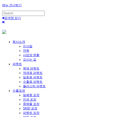
메뉴 건너뛰기
검색창 닫기
회사소개
인사말
연혁
사업장 현황
오시는 길
파렛트
목재 파렛트
적재용 파렛트
일회용 파렛트
수출용 파렛트
플라스틱 파렛트
수출포장
밀폐형 포장
진공 포장
중량물 포장
SKID 포장
파렛트 포장